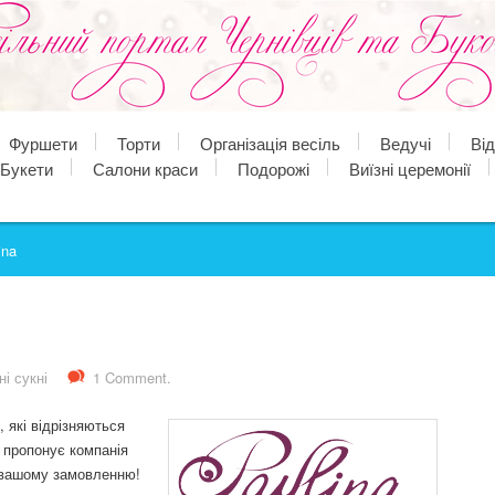
Фуршети
Торти
Організація весіль
Ведучі
Ві
Букети
Салони краси
Подорожі
Виїзні церемонії
ina
і сукні
1 Comment.
, які відрізняються
 пропонує компанія
о вашому замовленню!