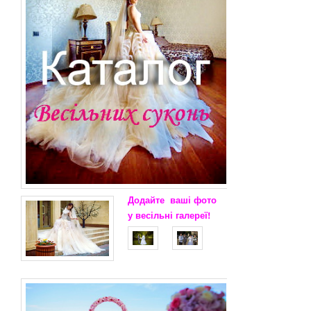
Додайте
ваші
фото
у весільні
галереї!