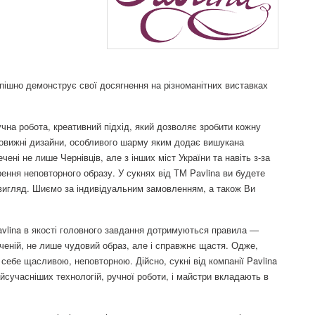
пішно демонструє свої досягнення на різноманітних виставках
учна робота, креативний підхід, який дозволяє зробити кожну
овижні дизайни, особливого шарму яким додає вишукана
чені не лише Чернівців, але з інших міст України та навіть з-за
рення неповторного образу. У сукнях від ТМ Pavlina ви будете
 вигляд. Шиємо за індивідуальним замовленням, а також Ви
Pavlina в якості головного завдання дотримуються правила —
ченій, не лише чудовий образ, але і справжнє щастя. Одже,
 себе щасливою, неповторною. Дійсно, сукні від компанії Pavlina
сучасніших технологій, ручної роботи, і майстри вкладають в