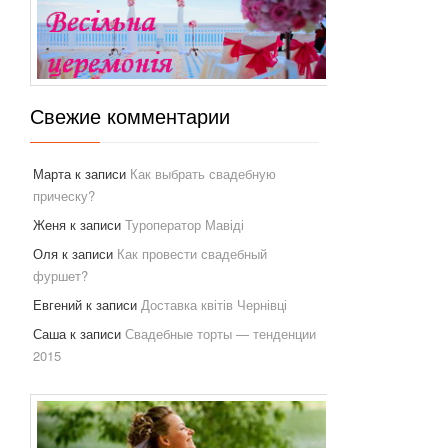
Свежие комментарии
Марта
к записи
Как выбрать свадебную
прическу?
Женя
к записи
Туроператор Мавіді
Оля
к записи
Как провести свадебный
фуршет?
Евгений
к записи
Доставка квітів Чернівці
Саша
к записи
Свадебные торты — тенденции
2015