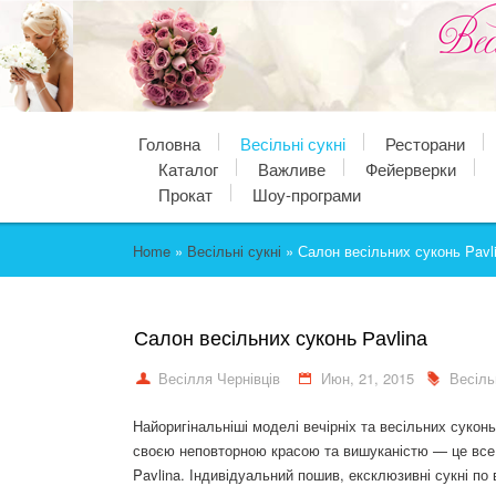
Головна
Весільні сукні
Ресторани
Каталог
Важливе
Фейерверки
Прокат
Шоу-програми
Home
»
Весільні сукні
»
Салон весільних суконь Pavl
Салон весільних суконь Pavlina
Весілля Чернівців
Июн, 21, 2015
Весільн
Найоригінальніші моделі вечірніх та весільних суконь
своєю неповторною
красою та вишуканістю — це все
Pavlina. Індивідуальний пошив, ексклюзивні сукні п