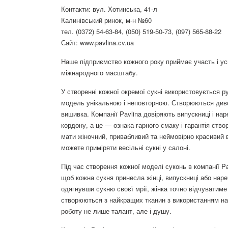
Контакти: вул. Хотинська, 41-л
Калинівський ринок, м-н №60
тел. (0372) 54-63-84, (050) 519-50-73, (097) 565-88-22
Сайт: www.pavlina.cv.ua
Наше підприємство кожного року приймає участь і ус
міжнародного масштабу.
У створенні кожної окремої сукні використовується р
модель унікальною і неповторною. Створюються див
вишивка. Компанії Pavlina довіряють випускниці і наре
кордону, а це — ознака гарного смаку і гарантія ство
мати жіночний, привабливий та неймовірно красивий
можете приміряти весільні сукні у салоні.
Під час створення кожної моделі суконь в компанії 
щоб кожна сукня принесла жінці, випускниці або наре
одягнувши сукню своєї мрії, жінка точно відчуватиме
створюються з найкращих тканин з використанням най
роботу не лише талант, але і душу.