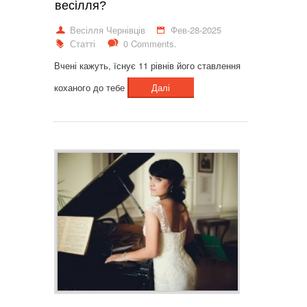
весілля?
Весілля Чернівців
Фев-28-2025
Статті
0 Comments.
Вчені кажуть, їснує 11 рівнів його ставлення
коханого до тебе
Далі