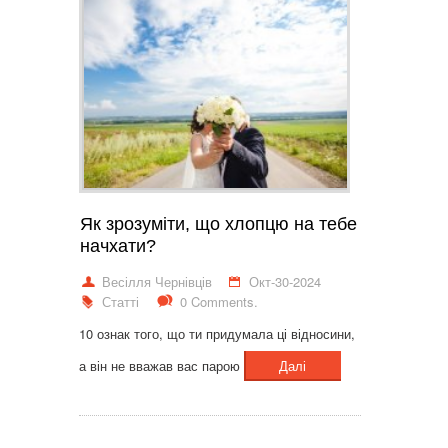
Як зрозуміти, що хлопцю на тебе
начхати?
Весілля Чернівців
Окт-30-2024
Статті
0 Comments.
10 ознак того, що ти придумала ці відносини,
а він не вважав вас парою
Далі