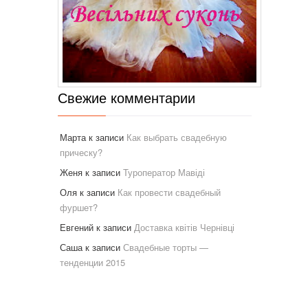
Свежие комментарии
Марта
к записи
Как выбрать свадебную
прическу?
Женя
к записи
Туроператор Мавіді
Оля
к записи
Как провести свадебный
фуршет?
Евгений
к записи
Доставка квітів Чернівці
Саша
к записи
Свадебные торты —
тенденции 2015