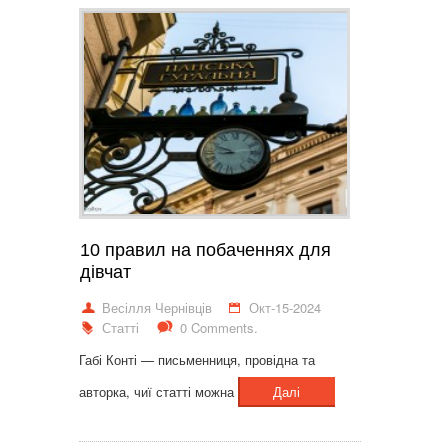
10 правил на побаченнях для
дівчат
Весілля Чернівців
Окт-15-2024
Статті
0 Comments.
Габі Конті — письменниця, провідна та
авторка, чиї статті можна
Далі