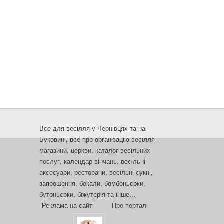
Все для весілля у Чернівцях та на
Буковині, все про організацію весілля -
магазини, церкви, каталог весільних
послуг, календар вінчань, весільні
аксесуари, ресторани, весільні сукні,
запрошення, бокали, бомбоньєрки,
бутоньєрки, біжутерія та інше...
Реклама на сайті
Про портал