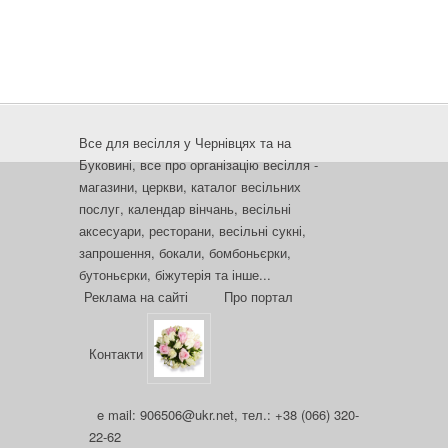
Все для весілля у Чернівцях та на
Буковині, все про організацію весілля -
магазини, церкви, каталог весільних
послуг, календар вінчань, весільні
аксесуари, ресторани, весільні сукні,
запрошення, бокали, бомбоньєрки,
бутоньєрки, біжутерія та інше...
Реклама на сайті
Про портал
Контакти
e mail: 906506@ukr.net, тел.: +38 (066) 320-
22-62