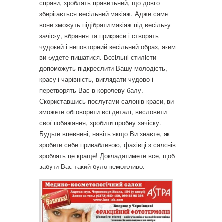
справи, зроблять правильний, що довго
зберігається весільний макіяж. Адже саме
вони зможуть підібрати макіяж під весільну
зачіску, вбрання та прикраси і створять
чудовий і неповторний весільний образ, яким
ви будете пишатися. Весільні стилісти
допоможуть підкреслити Вашу молодість,
красу і чарівність, виглядати чудово і
перетворять Вас в королеву балу.
Скориставшись послугами салонів краси, ви
зможете обговорити всі деталі, висловити
свої побажання, зробити пробну зачіску.
Будьте впевнені, навіть якщо Ви знаєте, як
зробити себе привабливою, фахівці з салонів
зроблять це краще! Докладатимете все, щоб
забути Вас такий було неможливо.