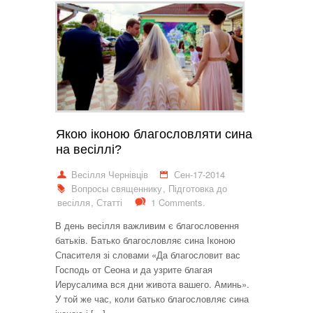
Якою іконою благословляти сина
на весіллі?
Весілля Чернівців
Сен-17-2014
Вопросы священнику
,
Підготовка до
весілля
,
Статті
1 Comments.
В день весілля важливим є благословення
батьків. Батько благословляє сина Іконою
Спасителя зі словами «Да благословит вас
Господь от Сеона и да узрите благая
Иерусалима вся дни живота вашего. Аминь».
У той же час, коли батько благословляє сина