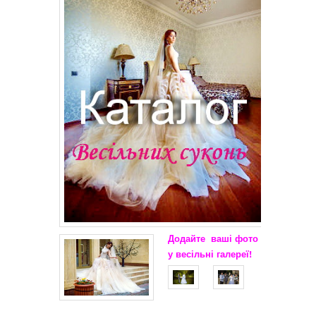
Додайте
ваші
фото
у весільні
галереї!