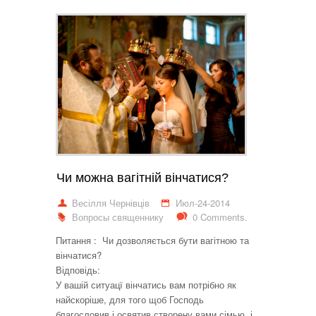
Чи можна вагітній вінчатися?
Весілля Чернівців
Июл-24-2014
Вопросы священнику
0 Comments.
Питання : Чи дозволяється бути вагітною та
вінчатися?
Відповідь:
У вашій ситуацї вінчатись вам потрібно як
найскоріше, для того щоб Господь
благословив і освятив створену вами сімью, і