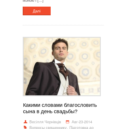
іконою і […]
Далі
Какими словами благословить
сына в день свадьбы?
Весілля Чернівців
Авг-23-2014
Вопросы священнику
,
Підготовка до