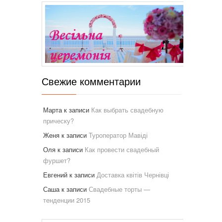
Свежие комментарии
Марта
к записи
Как выбрать свадебную
прическу?
Женя
к записи
Туроператор Мавіді
Оля
к записи
Как провести свадебный
фуршет?
Евгений
к записи
Доставка квітів Чернівці
Саша
к записи
Свадебные торты —
тенденции 2015