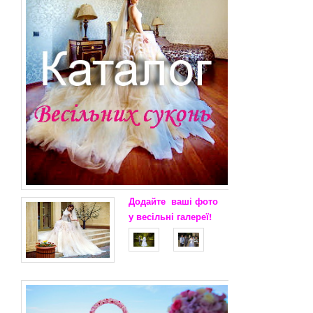
Додайте
ваші
фото
у весільні
галереї!