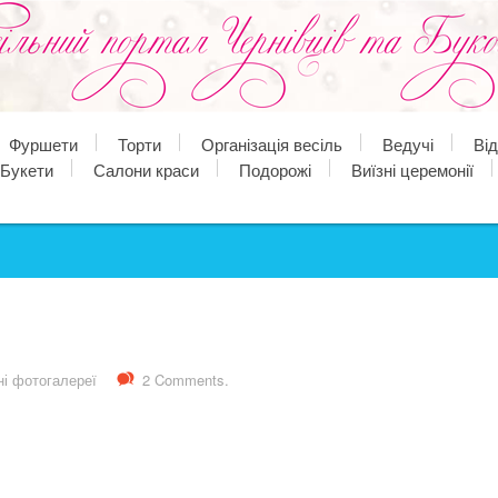
Фуршети
Торти
Організація весіль
Ведучі
Ві
Букети
Салони краси
Подорожі
Виїзні церемонії
ні фотогалереї
2 Comments.