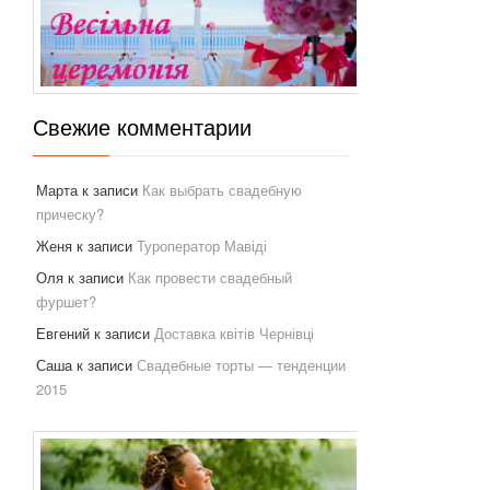
Свежие комментарии
Марта
к записи
Как выбрать свадебную
прическу?
Женя
к записи
Туроператор Мавіді
Оля
к записи
Как провести свадебный
фуршет?
Евгений
к записи
Доставка квітів Чернівці
Саша
к записи
Свадебные торты — тенденции
2015