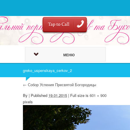
МЕНЮ
greko_uspenskaya_cerkov_2
←
Собор Успения Пресвятой Богородицы
By
|
Published
19.01.2015
| Full size is
601 × 900
pixels