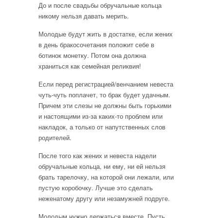
До и после свадьбы обручальные кольца
никому нельзя давать мерить.
Молодые будут жить в достатке, если жених
в день бракосочетания положит себе в
ботинок монетку. Потом она должна
храниться как семейная реликвия!
Если перед регистрацией/венчанием невеста
чуть-чуть поплачет, то брак будет удачным.
Причем эти слезы не должны быть горькими
и настоящими из-за каких-то проблем или
накладок, а только от напутственных слов
родителей.
После того как жених и невеста надели
обручальные кольца, ни ему, ни ей нельзя
брать тарелочку, на которой они лежали, или
пустую коробочку. Лучше это сделать
неженатому другу или незамужней подруге.
Молодым нужно держаться вместе. Пусть