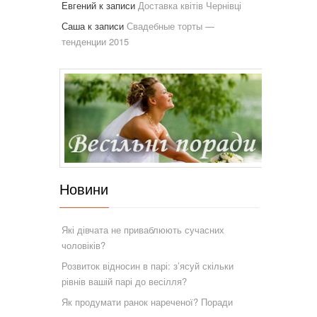
Евгений
к записи
Доставка квітів Чернівці
Саша
к записи
Свадебные торты —
тенденции 2015
Новини
Які дівчата не приваблюють сучасних
чоловіків?
Розвиток відносин в парі: з’ясуй скільки
рівнів вашій парі до весілля?
Як продумати ранок нареченої? Поради