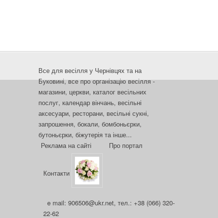
Все для весілля у Чернівцях та на
Буковині, все про організацію весілля -
магазини, церкви, каталог весільних
послуг, календар вінчань, весільні
аксесуари, ресторани, весільні сукні,
запрошення, бокали, бомбоньєрки,
бутоньєрки, біжутерія та інше...
Реклама на сайті
Про портал
Контакти
e mail: 906506@ukr.net, тел.: +38 (066) 320-
22-62