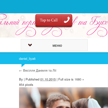
МЕНЮ
daniel_liya6
←
Весілля Даніеля та Лії
By
|
Published
01.10.2015
| Full size is
1680 ×
854
pixels