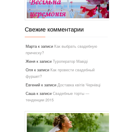
Свежие комментарии
Марта
к записи
Как выбрать свадебную
прическу?
Женя
к записи
Туроператор Мавіді
Оля
к записи
Как провести свадебный
фуршет?
Евгений
к записи
Доставка квітів Чернівці
Саша
к записи
Свадебные торты —
тенденции 2015