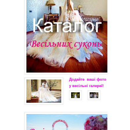
Додайте
ваші
фото
у весільні
галереї!