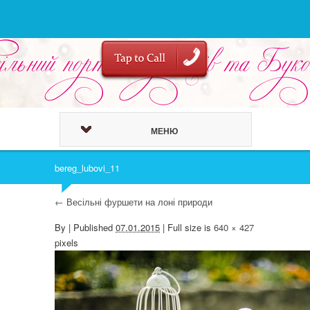
МЕНЮ
bereg_lubovi_11
←
Весільні фуршети на лоні природи
By
|
Published
07.01.2015
| Full size is
640 × 427
pixels