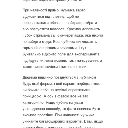
При наявності прямої чубчика варто
відмовитися від плетінь, щоб не
перевантажити образ, — найкраще зібрати
або розпустити волосся. Красиво доповнить
чубок стримана зачіска-черепашка, яка ніколи
не вийде з моди. Косі чубчика виглядають
гармонійно з різними зачісками, і тут
буквально відкрито поле для експериментів
підійдуть як легкі локони, так і начісування, а
також високі зачіски і витончені коси.
Діадема відмінно поєднується з чубчиком
будь-якої форми, і цей варіант підійде, якщо
ви бачите себе на весіллі справжньою
принцесою. А ось з фатою все не так
категорично. Якщо чубчик на увазі
ускладнення способу, то фата повинна бути
якомога простіше. При наявності чубчика
уникайте багатошарових варіантів. Втім, якщо
зачіска буде стриманою і простий, пишна