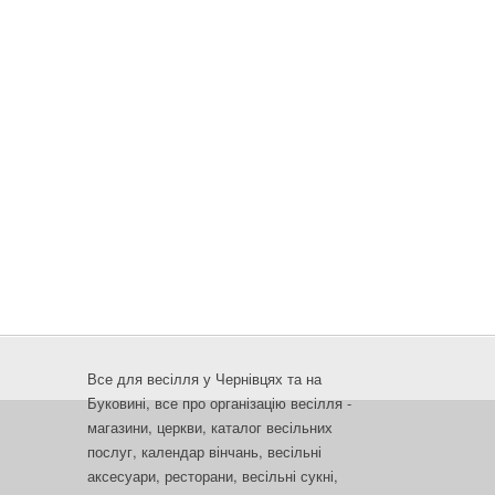
Все для весілля у Чернівцях та на
Буковині, все про організацію весілля -
магазини, церкви, каталог весільних
послуг, календар вінчань, весільні
аксесуари, ресторани, весільні сукні,