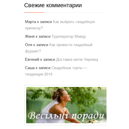
Свежие комментарии
Марта
к записи
Как выбрать свадебную
прическу?
Женя
к записи
Туроператор Мавіді
Оля
к записи
Как провести свадебный
фуршет?
Евгений
к записи
Доставка квітів Чернівці
Саша
к записи
Свадебные торты —
тенденции 2015