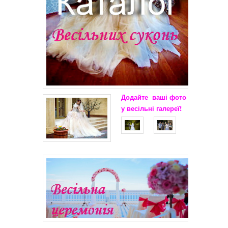
Додайте
ваші
фото
у весільні
галереї!