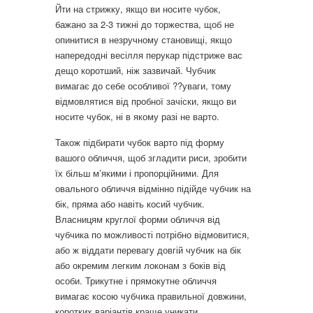
Йти на стрижку, якщо ви носите чубок,
бажано за 2-3 тижні до торжества, щоб не
опинитися в незручному становищі, якщо
напередодні весілля перукар підстриже вас
дещо коротший, ніж зазвичай. Чубчик
вимагає до себе особливої ??уваги, тому
відмовлятися від пробної зачіски, якщо ви
носите чубок, ні в якому разі не варто.
Також підбирати чубок варто під форму
вашого обличчя, щоб згладити риси, зробити
їх більш м’якими і пропорційними. Для
овального обличчя відмінно підійде чубчик на
бік, пряма або навіть косий чубчик.
Власницям круглої форми обличчя від
чубчика по можливості потрібно відмовитися,
або ж віддати перевагу довгій чубчик на бік
або окремим легким локонам з боків від
особи. Трикутне і прямокутне обличчя
вимагає косою чубчика правильної довжини,
коротких варіантів краще уникати.