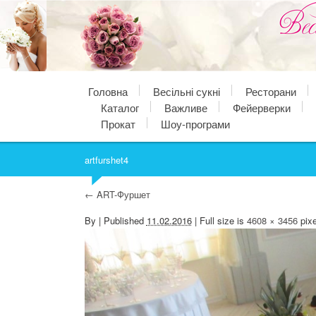
Головна
Весільні сукні
Ресторани
Каталог
Важливе
Фейерверки
Прокат
Шоу-програми
artfurshet4
←
ART-Фуршет
By
|
Published
11.02.2016
| Full size is
4608 × 3456
pixe