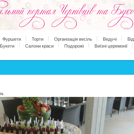
Фуршети
Торти
Організація весіль
Ведучі
Ві
Букети
Салони краси
Подорожі
Виїзні церемонії
ls