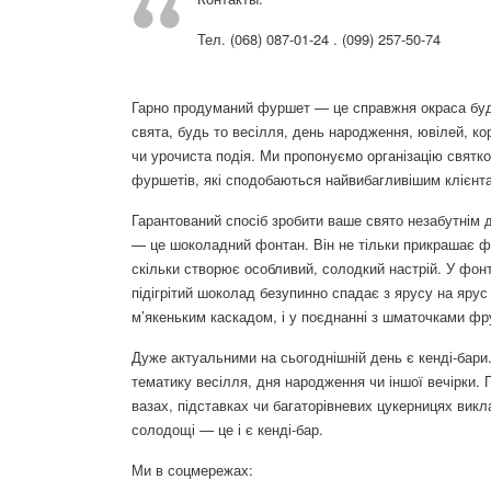
Тел. (068) 087-01-24 . (099) 257-50-74
Гарно продуманий фуршет — це справжня окраса буд
свята, будь то весілля, день народження, ювілей, ко
чи урочиста подія. Ми пропонуємо організацію святк
фуршетів, які сподобаються найвибагливішим клієнт
Гарантований спосіб зробити ваше свято незабутнім 
— це шоколадний фонтан. Він не тільки прикрашає 
скільки створює особливий, солодкий настрій. У фонт
підігрітий шоколад безупинно спадає з ярусу на ярус
м’якеньким каскадом, і у поєднанні з шматочками фрук
Дуже актуальними на сьогоднішній день є кенді-бари
тематику весілля, дня народження чи іншої вечірки. 
вазах, підставках чи багаторівневих цукерницях викла
солодощі — це і є кенді-бар.
Ми в соцмережах: