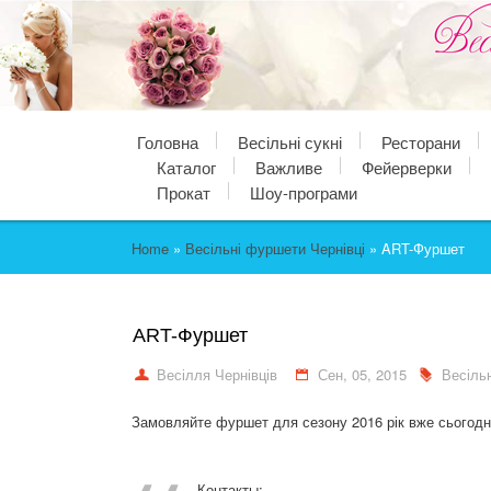
Головна
Весільні сукні
Ресторани
Каталог
Важливе
Фейерверки
Прокат
Шоу-програми
Home
»
Весільні фуршети Чернівці
»
ART-Фуршет
ART-Фуршет
Весілля Чернівців
Сен, 05, 2015
Весіль
Замовляйте фуршет для сезону 2016 рік вже сьогодні
Контакты: