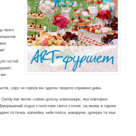
ь-якого
рпоратив
ових
ам!
для гостей
фуршет,
ані
тів, сиру чи горіхів він здатен творити справжні дива.
. Candy-bar являє собою цілісну композицію, яка повторює
Прикрашений згідно стилістики свята столик, на якому в гарних
дені тістечка, капкейки, кейк-попси, макаруни, цукерки та інші