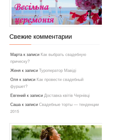
Свежие комментарии
Марта
к записи
Как выбрать свадебную
прическу?
Женя
к записи
Туроператор Мавіді
Оля
к записи
Как провести свадебный
фуршет?
Евгений
к записи
Доставка квітів Чернівці
Саша
к записи
Свадебные торты — тенденции
2015