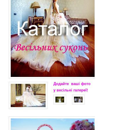
Додайте
ваші
фото
у весільні
галереї!