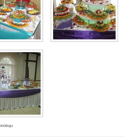
рновцы