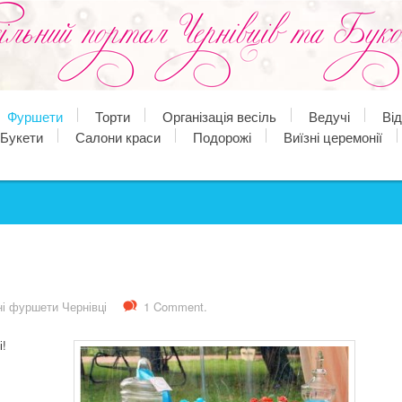
Фуршети
Торти
Організація весіль
Ведучі
Ві
Букети
Салони краси
Подорожі
Виїзні церемонії
ні фуршети Чернівці
1 Comment.
!