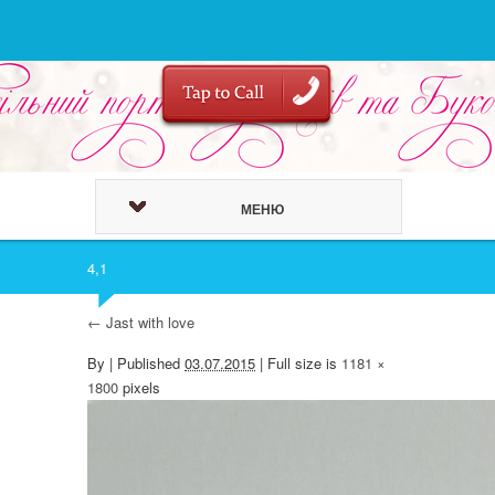
МЕНЮ
4,1
←
Jast with love
By
|
Published
03.07.2015
| Full size is
1181 ×
1800
pixels