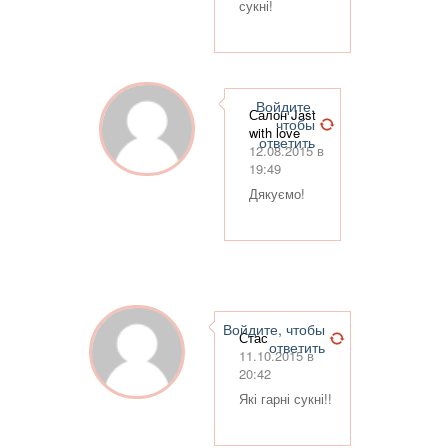
сукні!
Войдите,
Салон Jast
чтобы
with love
ответить
12.08.2015 в
19:49
Дякуємо!
Войдите, чтобы
Стас
ответить
11.10.2015 в
20:42
Які гарні сукні!!