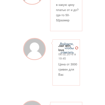
в какую цену
платье от и до?
где-то 50-
52размер
Войдите,
Jast with
чтобы
love
ответить
08.02.2016 в
19:45
Цена от 3000
гривен для
Вас