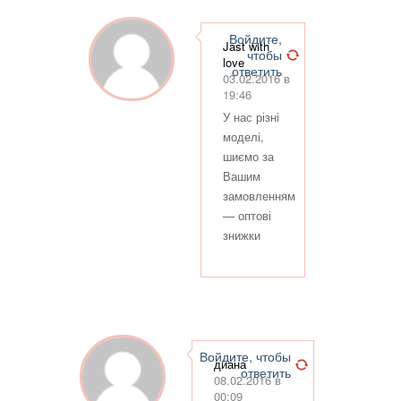
Войдите,
Jast with
чтобы
love
ответить
03.02.2016 в
19:46
У нас різні
моделі,
шиємо за
Вашим
замовленням
— оптові
знижки
Войдите, чтобы
диана
ответить
08.02.2016 в
00:09