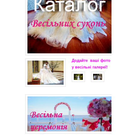
Додайте
ваші
фото
у весільні
галереї!