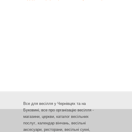
Все для весілля у Чернівцях та на
Буковині, все про організацію весілля -
магазини, церкви, каталог весільних
послуг, календар вінчань, весільні
аксесуари, ресторани, весільні сукні,