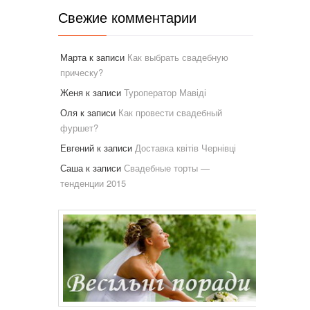
Свежие комментарии
Марта
к записи
Как выбрать свадебную
прическу?
Женя
к записи
Туроператор Мавіді
Оля
к записи
Как провести свадебный
фуршет?
Евгений
к записи
Доставка квітів Чернівці
Саша
к записи
Свадебные торты —
тенденции 2015