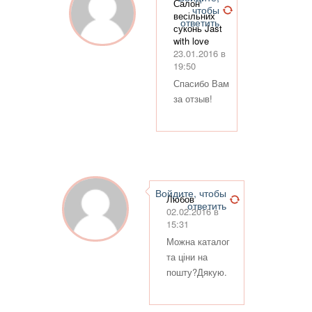
Салон
чтобы
весільних
ответить
суконь Jast
with love
23.01.2016 в
19:50
Спасибо Вам
за отзыв!
Войдите, чтобы
Любов
ответить
02.02.2016 в
15:31
Можна каталог
та ціни на
пошту?Дякую.