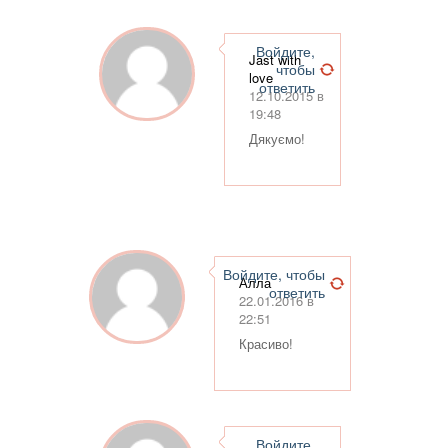
Войдите,
Jast with
чтобы
love
ответить
12.10.2015 в
19:48
Дякуємо!
Войдите, чтобы
Алла
ответить
22.01.2016 в
22:51
Красиво!
Войдите,