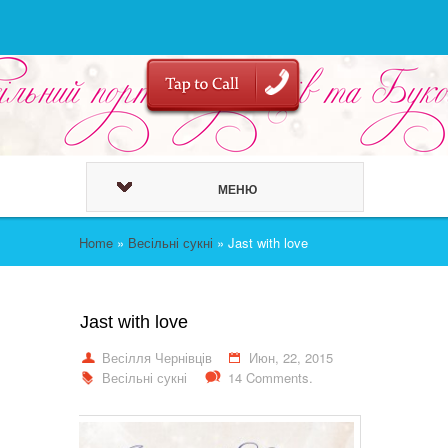
МЕНЮ
Home
»
Весільні сукні
»
Jast with love
Jast with love
Весілля Чернівців
Июн, 22, 2015
Весільні сукні
14 Comments.