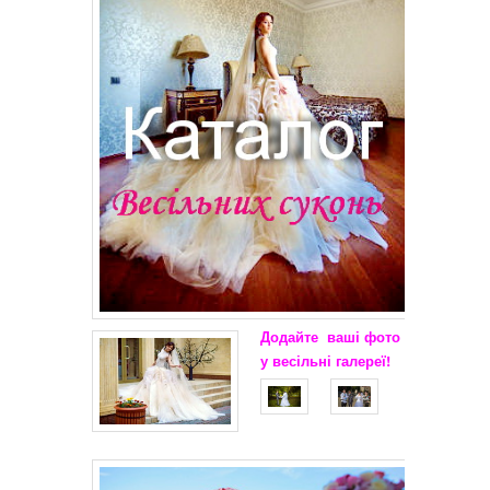
Додайте
ваші
фото
у весільні
галереї!