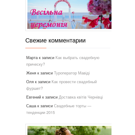
Свежие комментарии
Марта
к записи
Как выбрать свадебную
прическу?
Женя
к записи
Туроператор Мавіді
Оля
к записи
Как провести свадебный
фуршет?
Евгений
к записи
Доставка квітів Чернівці
Саша
к записи
Свадебные торты —
тенденции 2015