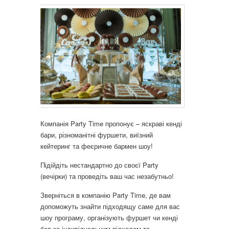
Компанія Party Time пропонує – яскраві кенді
бари
, різноманітні фуршети, виїзний
кейтеринг та феєричне бармен шоу!
Підійдіть нестандартно до своєї Party
(вечірки) та проведіть ваш час незабутньо!
Зверніться в компанію Party Time, де вам
допоможуть знайти підходящу саме для вас
шоу програму, організують фуршет чи кенді
бар за індивідуальним підходом та